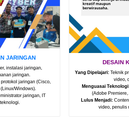
N JARINGAN
DESAIN 
, instalasi jaringan,
Yang Dipelajari:
Teknik pr
anan jaringan.
video, 
 protokol jaringan (Cisco,
Menguasai Teknologi
r (Linux/Windows).
(Adobe Premiere, A
inistrator jaringan, IT
Lulus Menjadi:
Content
teknologi.
video, penulis