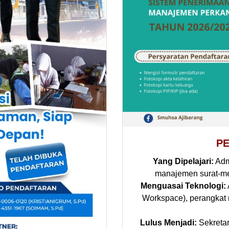
P
Yang Dipelajari:
Admi
manajemen surat-me
Menguasai Teknologi:
Workspace), perangkat 
Lulus Menjadi:
Sekretar