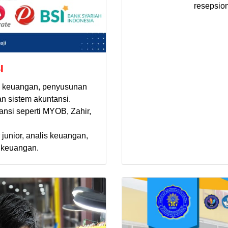
resepsion
I
i keuangan, penyusunan
n sistem akuntansi.
nsi seperti MYOB, Zahir,
 junior, analis keuangan,
i keuangan.